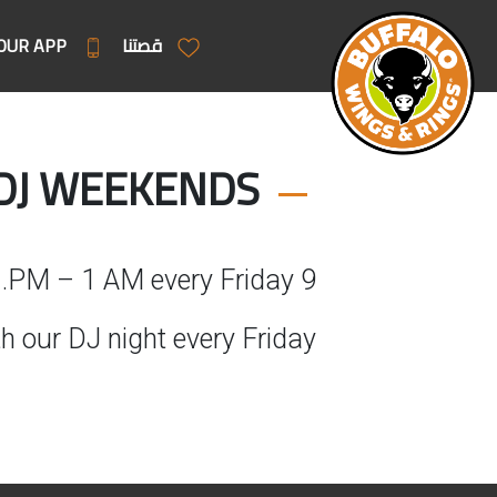
قصتنا
OUR APP
DJ WEEKENDS
9 PM – 1 AM every Friday.
h our DJ night every Friday!